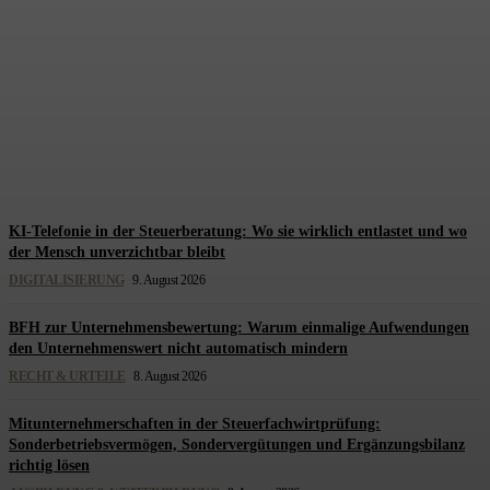
Migration als Startup-Turbo?
Was der Migrant Founders
Monitor 2025 wirklich belegt
und was nicht
Redaktion Steuerberatung
-
9. August 2026
KI-Telefonie in der Steuerberatung: Wo sie wirklich entlastet und wo
der Mensch unverzichtbar bleibt
DIGITALISIERUNG
9. August 2026
BFH zur Unternehmensbewertung: Warum einmalige Aufwendungen
den Unternehmenswert nicht automatisch mindern
RECHT & URTEILE
8. August 2026
Mitunternehmerschaften in der Steuerfachwirtprüfung:
Sonderbetriebsvermögen, Sondervergütungen und Ergänzungsbilanz
richtig lösen