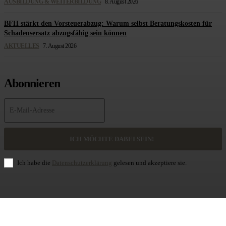
AUSBILDUNG & WEITERBILDUNG
8. August 2026
BFH stärkt den Vorsteuerabzug: Warum selbst Beratungskosten für
Schadensersatz abzugsfähig sein können
AKTUELLES
7. August 2026
Abonnieren
ICH MÖCHTE DABEI SEIN!
Ich habe die
Datenschutzerklärung
gelesen und akzeptiere sie.