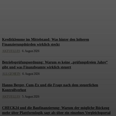
Warum der Startup-Standort
besser ist als sein Ruf
Redaktion Steuerberatung
-
7. August 2026
Kreditklemme im Mittelstand: Was hinter den höheren
Finanzierungshürden wirklich steckt
AKTUELLES
6. August 2026
Betriebsprüfungsordnung: Warum es keine „prüfungsfreien Jahre“
gibt und was Finanzbeamte wirklich steuert
ALLGEMEIN
6. August 2026
Hanno Berger, Cum-Ex und die Frage nach dem steuerlichen
Kontrollverlust
AKTUELLES
5. August 2026
CHECK24 und die Baufinanzierung: Warum der mögliche Rückzug
mehr über Plattformlogik sagt als über ein einzelnes Vergleichsportal