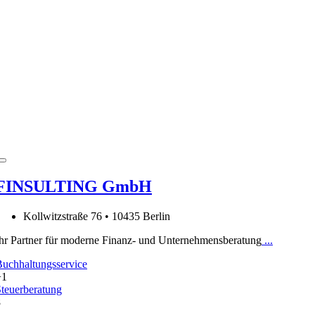
FINSULTING GmbH
Kollwitzstraße 76 • 10435 Berlin
hr Partner für moderne Finanz- und Unternehmensberatung
...
uchhaltungsservice
+1
teuerberatung
8