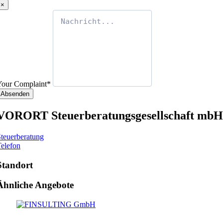
×
Your Complaint
*
Absenden
VORORT Steuerberatungsgesellschaft mbH
teuerberatung
elefon
Standort
Ähnliche Angebote