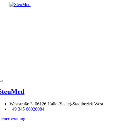
SteuMed
Weststraße 3, 06126 Halle (Saale)-Stadtbezirk West
+49 345 68026084
teuerberatung
8