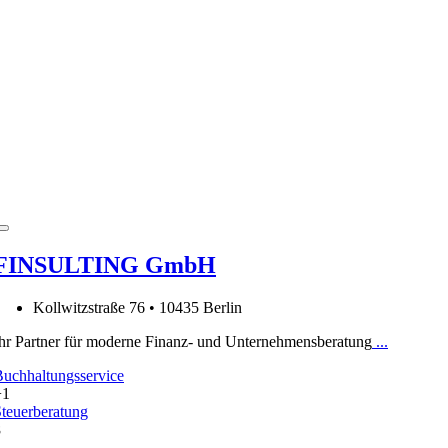
FINSULTING GmbH
Kollwitzstraße 76 • 10435 Berlin
hr Partner für moderne Finanz- und Unternehmensberatung
...
uchhaltungsservice
+1
teuerberatung
8