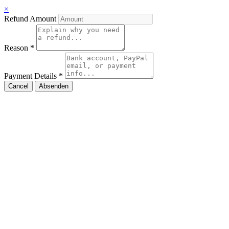
×
Refund Amount
Reason
*
Payment Details
*
Cancel
Absenden