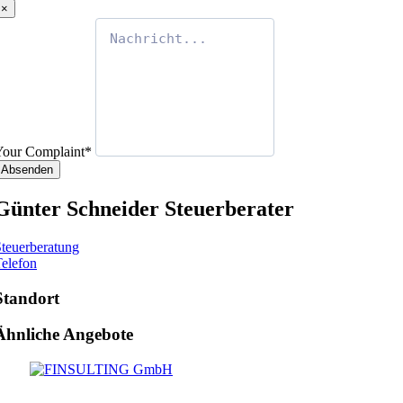
×
Your Complaint
*
Absenden
Günter Schneider Steuerberater
teuerberatung
elefon
Standort
Ähnliche Angebote