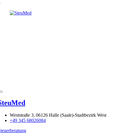
6
SteuMed
Weststraße 3, 06126 Halle (Saale)-Stadtbezirk West
+49 345 68026084
teuerberatung