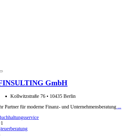
FINSULTING GmbH
Kollwitzstraße 76 • 10435 Berlin
hr Partner für moderne Finanz- und Unternehmensberatung
...
uchhaltungsservice
+1
teuerberatung
8