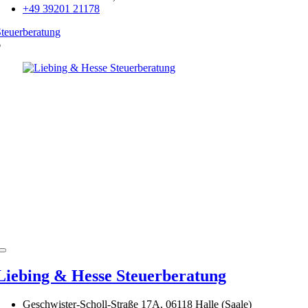
+49 39201 21178
teuerberatung
6
Liebing & Hesse Steuerberatung
Geschwister-Scholl-Straße 17A, 06118 Halle (Saale)