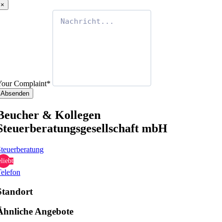
×
Your Complaint
*
Absenden
Beucher & Kollegen
Steuerberatungsgesellschaft mbH
teuerberatung
liebt
elefon
Standort
Ähnliche Angebote