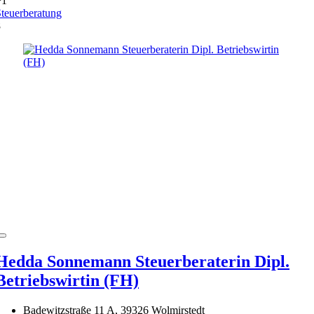
+1
teuerberatung
8
Hedda Sonnemann Steuerberaterin Dipl.
Betriebswirtin (FH)
Badewitzstraße 11 A, 39326 Wolmirstedt