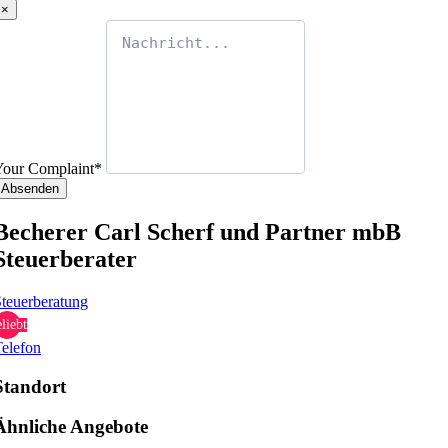
×
Your Complaint
*
Absenden
Becherer Carl Scherf und Partner mbB
Steuerberater
teuerberatung
liebt
elefon
Standort
Ähnliche Angebote