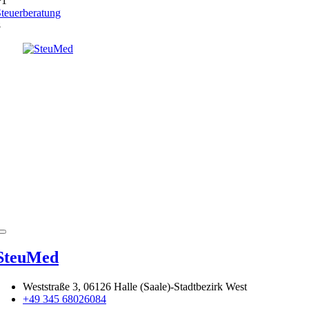
+1
teuerberatung
8
SteuMed
Weststraße 3, 06126 Halle (Saale)-Stadtbezirk West
+49 345 68026084