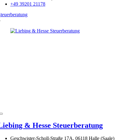
+49 39201 21178
teuerberatung
6
Liebing & Hesse Steuerberatung
Geschwister-Scholl-Straße 17A, 06118 Halle (Saale)