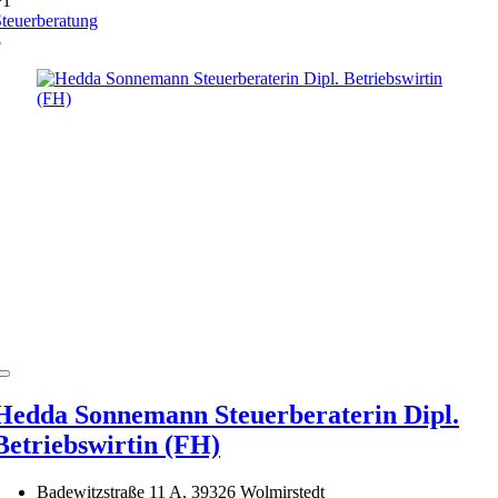
+1
teuerberatung
8
Hedda Sonnemann Steuerberaterin Dipl.
Betriebswirtin (FH)
Badewitzstraße 11 A, 39326 Wolmirstedt