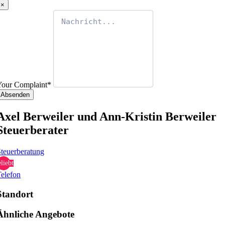
×
Your Complaint
*
Absenden
Axel Berweiler und Ann-Kristin Berweiler
Steuerberater
teuerberatung
liebt
elefon
Standort
Ähnliche Angebote